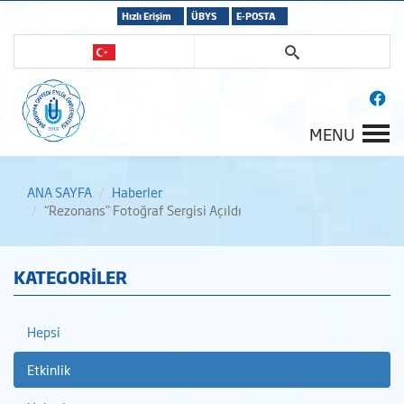
Hızlı Erişim
ÜBYS
E-POSTA
MENU
ANA SAYFA
Haberler
“Rezonans” Fotoğraf Sergisi Açıldı
KATEGORİLER
Hepsi
Etkinlik