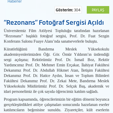
Haberler
Gösterim:
304
PAYLAŞ
“Rezonans” Fotoğraf Sergisi Açıldı
Üniversitemiz Film Atölyesi Topluluğu tarafından hazırlanan
“Rezonans” başlıklı fotoğraf sergisi, Prof. Dr. Fuat Sezgin
Konferans Salonu Fuaye Alanı’nda sanatseverlerle buluştu.
Küratörlüğünü Bandırma Meslek Yüksekokulu
akademisyenlerimizden Öğr. Gör. Ömür Yıldırım’ın üstlendiği
sergi açılışına; Rektörümüz Prof. Dr. İsmail Boz, Rektör
Yardımcımız Prof. Dr. Mehmet Emin Erçakar, İlahiyat Fakültesi
Dekanımız Prof. Dr. Abdullah Hikmet Atan, İletişim Fakültesi
Dekanımız Prof. Dr. Hatice Aydın, İnsan ve Toplum Bilimleri
Fakültesi Dekanımız Prof. Dr. Zekai Mete, Bandırma Meslek
Yüksekokulu Müdürümüz Prof. Dr. Selçuk Baş, akademik ve
idari personelimiz ile çok sayıda öğrencimiz katılım sağladı.
Program kapsamında, öğrencilerimizin bir eğitim dönemi boyunca
gerçekleştirdikleri atölye çalışmaları sonucunda hazırlanan eserler
katılımcıların beğenisine sunuldu. Ziyaretçiler, kült eserlerin