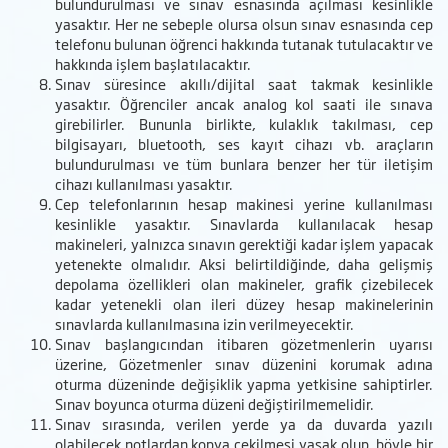
bulundurulması ve sınav esnasında açılması kesinlikle
yasaktır. Her ne sebeple olursa olsun sınav esnasında cep
telefonu bulunan öğrenci hakkında tutanak tutulacaktır ve
hakkında işlem başlatılacaktır.
Sınav süresince akıllı/dijital saat takmak kesinlikle
yasaktır. Öğrenciler ancak analog kol saati ile sınava
girebilirler. Bununla birlikte, kulaklık takılması, cep
bilgisayarı, bluetooth, ses kayıt cihazı vb. araçların
bulundurulması ve tüm bunlara benzer her tür iletişim
cihazı kullanılması yasaktır.
Cep telefonlarının hesap makinesi yerine kullanılması
kesinlikle yasaktır. Sınavlarda kullanılacak hesap
makineleri, yalnızca sınavın gerektiği kadar işlem yapacak
yetenekte olmalıdır. Aksi belirtildiğinde, daha gelişmiş
depolama özellikleri olan makineler, grafik çizebilecek
kadar yetenekli olan ileri düzey hesap makinelerinin
sınavlarda kullanılmasına izin verilmeyecektir.
Sınav başlangıcından itibaren gözetmenlerin uyarısı
üzerine, Gözetmenler sınav düzenini korumak adına
oturma düzeninde değişiklik yapma yetkisine sahiptirler.
Sınav boyunca oturma düzeni değiştirilmemelidir.
Sınav sırasında, verilen yerde ya da duvarda yazılı
olabilecek notlardan kopya çekilmesi yasak olup, böyle bir