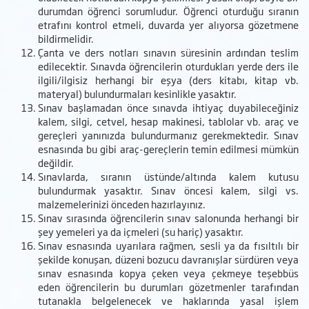
durumdan öğrenci sorumludur. Öğrenci oturduğu sıranın
etrafını kontrol etmeli, duvarda yer alıyorsa gözetmene
bildirmelidir.
Çanta ve ders notları sınavın süresinin ardından teslim
edilecektir. Sınavda öğrencilerin oturdukları yerde ders ile
ilgili/ilgisiz herhangi bir eşya (ders kitabı, kitap vb.
materyal) bulundurmaları kesinlikle yasaktır.
Sınav başlamadan önce sınavda ihtiyaç duyabileceğiniz
kalem, silgi, cetvel, hesap makinesi, tablolar vb. araç ve
gereçleri yanınızda bulundurmanız gerekmektedir. Sınav
esnasında bu gibi araç-gereçlerin temin edilmesi mümkün
değildir.
Sınavlarda, sıranın üstünde/altında
kalem kutusu
bulundurmak yasaktır
. Sınav öncesi kalem, silgi vs.
malzemelerinizi önceden hazırlayınız.
Sınav sırasında öğrencilerin sınav salonunda herhangi bir
şey
yemeleri ya da içmeleri (su hariç)
yasaktır.
Sınav esnasında uyarılara rağmen, sesli ya da fısıltılı bir
şekilde konuşan, düzeni bozucu davranışlar sürdüren veya
sınav esnasında kopya çeken veya çekmeye teşebbüs
eden öğrencilerin bu durumları gözetmenler tarafından
tutanakla belgelenecek ve haklarında yasal işlem