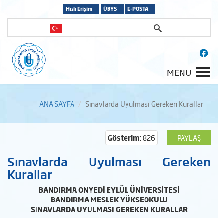
Hızlı Erişim
ÜBYS
E-POSTA
MENU
ANA SAYFA
Sınavlarda Uyulması Gereken Kurallar
Gösterim:
826
PAYLAŞ
Sınavlarda Uyulması Gereken
Kurallar
BANDIRMA ONYEDİ EYLÜL ÜNİVERSİTESİ
BANDIRMA MESLEK YÜKSEOKULU
SINAVLARDA UYULMASI GEREKEN KURALLAR