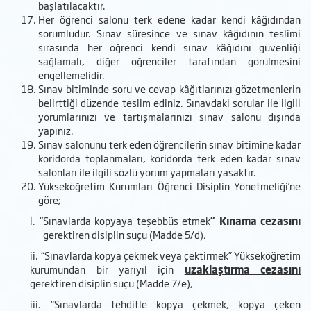
başlatılacaktır.
Her öğrenci salonu terk edene kadar kendi kâğıdından
sorumludur. Sınav süresince ve sınav kâğıdının teslimi
sırasında her öğrenci kendi sınav kâğıdını güvenliği
sağlamalı, diğer öğrenciler tarafından görülmesini
engellemelidir.
Sınav bitiminde soru ve cevap kâğıtlarınızı gözetmenlerin
belirttiği düzende teslim ediniz. Sınavdaki sorular ile ilgili
yorumlarınızı ve tartışmalarınızı sınav salonu dışında
yapınız.
Sınav salonunu terk eden öğrencilerin sınav bitimine kadar
koridorda toplanmaları, koridorda terk eden kadar sınav
salonları ile ilgili sözlü yorum yapmaları yasaktır.
Yükseköğretim Kurumları Öğrenci Disiplin Yönetmeliği’ne
göre;
i.
“Sınavlarda kopyaya teşebbüs etmek
” Kınama cezasını
gerektiren disiplin suçu (Madde 5/d),
ii.
“Sınavlarda kopya çekmek veya çektirmek”
Yükseköğretim
kurumundan
bir yarıyıl için
uzaklaştırma cezasını
gerektiren disiplin suçu (Madde 7/e),
iii.
“Sınavlarda tehditle kopya çekmek, kopya çeken