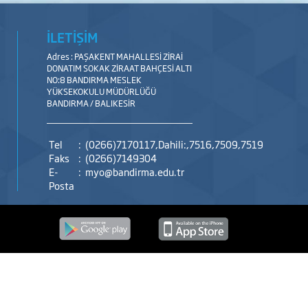
İLETİŞİM
Adres : PAŞAKENT MAHALLESİ ZİRAİ
DONATIM SOKAK ZİRAAT BAHÇESİ ALTI
NO:8 BANDIRMA MESLEK
YÜKSEKOKULU MÜDÜRLÜĞÜ
BANDIRMA / BALIKESİR
Tel
:
(0266)7170117,Dahili:,7516,7509,7519
Faks
:
(0266)7149304
E-
:
myo@bandirma.edu.tr
Posta