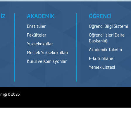
İZ
AKADEMİK
ÖĞRENCİ
Enstitüler
Öğrenci Bilgi Sistemi
Fakülteler
Öğrenci İşleri Daire
Başkanlığı
Yüksekokullar
Akademik Takvim
Meslek Yüksekokulları
E-kütüphane
Kurul ve Komisyonlar
Yemek Listesi
nlığı
© 2026