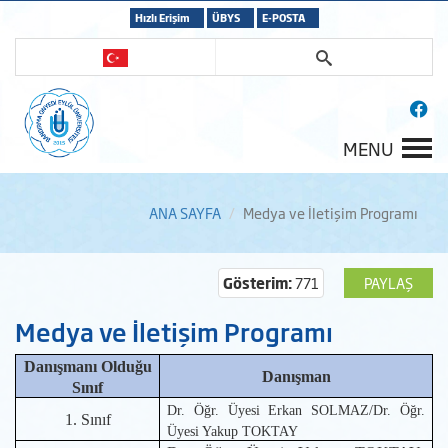
Hızlı Erişim
ÜBYS
E-POSTA
MENU
ANA SAYFA
Medya ve İletişim Programı
Gösterim:
771
PAYLAŞ
Medya ve İletişim Programı
Danışmanı Olduğu
Danışman
Sınıf
Dr. Öğr. Üyesi Erkan SOLMAZ/Dr. Öğr.
1. Sınıf
Üyesi Yakup TOKTAY