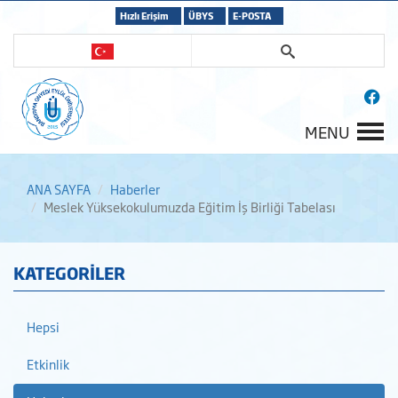
Hızlı Erişim
ÜBYS
E-POSTA
MENU
ANA SAYFA
Haberler
Meslek Yüksekokulumuzda Eğitim İş Birliği Tabelası
KATEGORİLER
Hepsi
Etkinlik