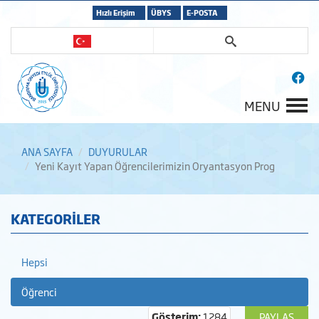
Hızlı Erişim
ÜBYS
E-POSTA
MENU
ANA SAYFA
DUYURULAR
Yeni Kayıt Yapan Öğrencilerimizin Oryantasyon Prog
KATEGORİLER
Hepsi
Öğrenci
Gösterim:
1284
PAYLAŞ