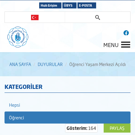
Hızlı Erişim
ÜBYS
E-POSTA
MENU
ANA SAYFA
DUYURULAR
Öğrenci Yaşam Merkezi Açıldı
KATEGORİLER
Hepsi
Öğrenci
Gösterim:
164
PAYLAŞ