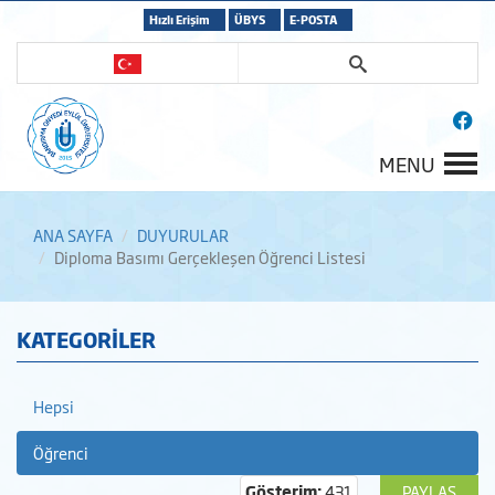
Hızlı Erişim
ÜBYS
E-POSTA
MENU
ANA SAYFA
DUYURULAR
Diploma Basımı Gerçekleşen Öğrenci Listesi
KATEGORİLER
Hepsi
Öğrenci
Gösterim:
431
PAYLAŞ