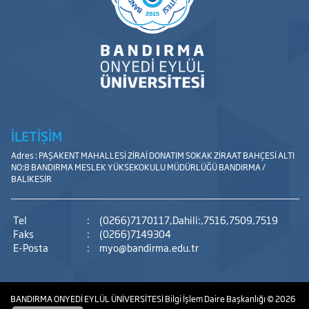
İLETİŞİM
Adres : PAŞAKENT MAHALLESİ ZİRAİ DONATIM SOKAK ZİRAAT BAHÇESİ ALTI
NO:8 BANDIRMA MESLEK YÜKSEKOKULU MÜDÜRLÜĞÜ BANDIRMA /
BALIKESİR
Tel
:
(0266)7170117,Dahili:,7516,7509,7519
Faks
:
(0266)7149304
E-Posta
:
myo@bandirma.edu.tr
BANDIRMA ONYEDİ EYLÜL ÜNİVERSİTESİ
Bilgi İşlem Daire Başkanlığı
© 2026