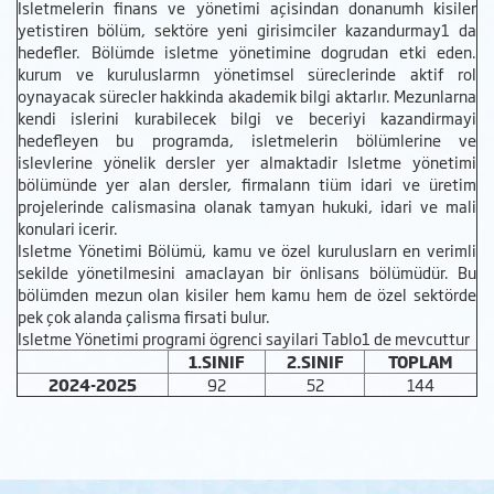
Isletmelerin finans ve yönetimi açisindan donanumh kisiler
yetistiren bölüm, sektöre yeni girisimciler kazandurmay1 da
hedefler. Bölümde isletme yönetimine dogrudan etki eden.
kurum ve kuruluslarmn yönetimsel süreclerinde aktif rol
oynayacak sürecler hakkinda akademik bilgi aktarlır. Mezunlarna
kendi islerini kurabilecek bilgi ve beceriyi kazandirmayi
hedefleyen bu programda, isletmelerin bölümlerine ve
islevlerine yönelik dersler yer almaktadir Isletme yönetimi
bölümünde yer alan dersler, firmalann tiüm idari ve üretim
projelerinde calismasina olanak tamyan hukuki, idari ve mali
konulari icerir.
Isletme Yönetimi Bölümü, kamu ve özel kuruluslarn en verimli
sekilde yönetilmesini amaclayan bir önlisans bölümüdür. Bu
bölümden mezun olan kisiler hem kamu hem de özel sektörde
pek çok alanda çalisma firsati bulur.
Isletme Yönetimi programi ögrenci sayilari Tablo1 de mevcuttur
1.SINIF
2.SINIF
TOPLAM
2024-2025
92
52
144