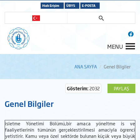
Hızlı Erişim
ÜBYS
E-POSTA
MENU
ANA SAYFA
Genel Bilgiler
Gösterim:
2032
PAYLAŞ
Genel Bilgiler
isletme Yönetimi Bölümü,bir amaca yöneltme is ve
faaliyetlerinin tümünün gerçeklestirilmesi amaciyla ögrenci
yetistirir. Kamu veya özel sektörde bulunan küçük veya büyük